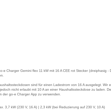
o-e Charger Gemini flex 11 kW mit 16 A CEE rot Stecker (dreiphasig -
en.
aushaltssteckdosen sind für einen Ladestrom von 16 A ausgelegt. Wir e
 jedoch nicht erlaubt mit 10 A an einer Haushaltssteckdose zu laden. D
 in der go-e Charger App zu verwenden.
x. 3,7 kW (230 V, 16 A) | 2,3 kW (bei Reduzierung auf 230 V, 10 A)