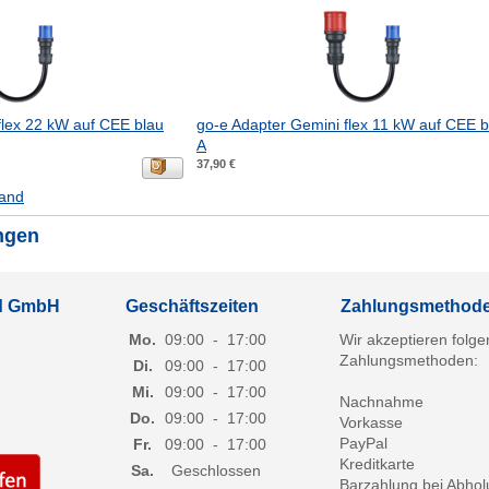
flex 22 kW auf CEE blau
go-e Adapter Gemini flex 11 kW auf CEE b
A
37,90 €
and
ngen
ld GmbH
Geschäftszeiten
Zahlungsmethod
Mo.
09:00
-
17:00
Wir akzeptieren folg
Zahlungsmethoden:
Di.
09:00
-
17:00
Mi.
09:00
-
17:00
Nachnahme
Do.
09:00
-
17:00
Vorkasse
PayPal
Fr.
09:00
-
17:00
Kreditkarte
Sa.
Geschlossen
Barzahlung bei Abho