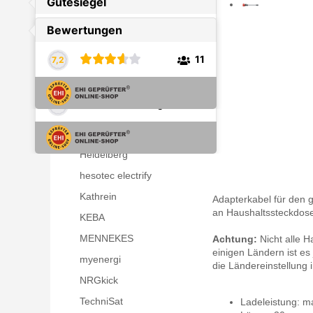
Zubehör
ABB
ABL
Atemio
Easee
go-e
Harting
Heidelberg
hesotec electrify
Kathrein
Adapterkabel für den g
an Haushaltssteckdos
KEBA
MENNEKES
Achtung:
Nicht alle H
einigen Ländern ist es
myenergi
die Ländereinstellung
NRGkick
TechniSat
Ladeleistung: ma