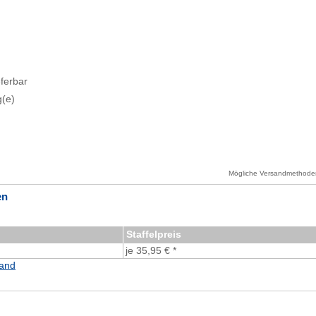
eferbar
g(e)
Mögliche Versandmethoden
en
Staffelpreis
je 35,95 € *
and