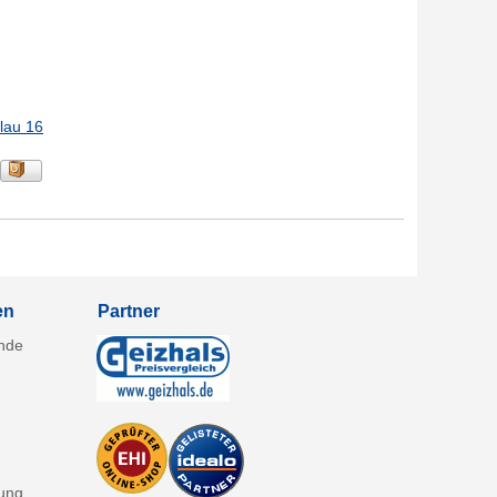
lau 16
en
Partner
ende
lung