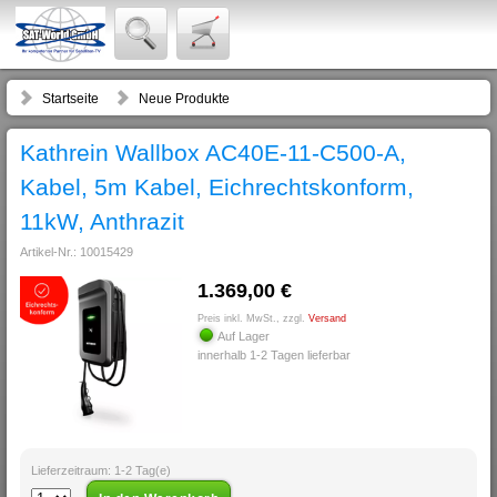
Startseite
Neue Produkte
Kathrein Wallbox AC40E-11-C500-A,
Kabel, 5m Kabel, Eichrechtskonform,
11kW, Anthrazit
Artikel-Nr.: 10015429
1.369,00 €
Preis inkl. MwSt., zzgl.
Versand
Auf Lager
innerhalb 1-2 Tagen lieferbar
Lieferzeitraum: 1-2 Tag(e)