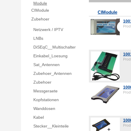
Module
CIModule
CIModule
Zubehoer
100
Prod
Netzwerk / IPTV
LNBs
DiSEqC__Multischalter
100
Einkabel_Loesung
Prod
Sat_Antennen
Zubehoer_Antennen
Zubehoer
100
Messgeraete
Prod
Kopfstationen
Wanddosen
Kabel
100
Prod
Stecker__Kleinteile