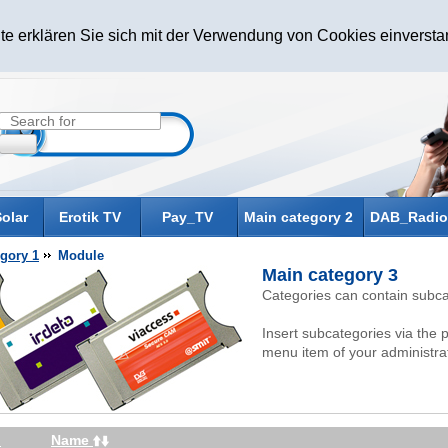
te erklären Sie sich mit der Verwendung von Cookies einverst
olar
Erotik TV
Pay_TV
Main category 2
DAB_Radio
gory 1
Module
Main category 3
Categories can contain subca
Insert subcategories via the 
menu item of your administrat
Name