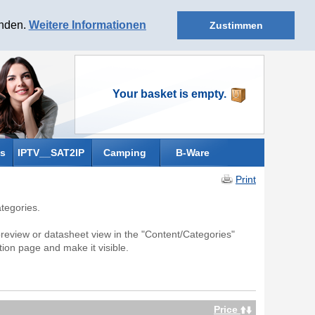
anden.
Weitere Informationen
Zustimmen
Your basket is empty.
s
IPTV__SAT2IP
Camping
B-Ware
Print
tegories.
preview or datasheet view in the "Content/Categories"
ion page and make it visible.
Price