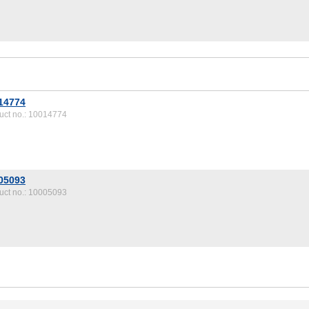
14774
uct no.: 10014774
05093
uct no.: 10005093