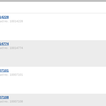
14228
uct no.: 10014228
14774
uct no.: 10014774
07101
uct no.: 10007101
07108
uct no.: 10007108