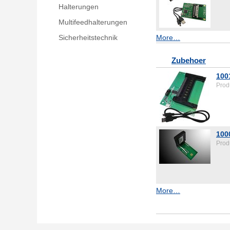
Halterungen
Multifeedhalterungen
Sicherheitstechnik
More…
Zubehoer
100
Prod
100
Prod
More…