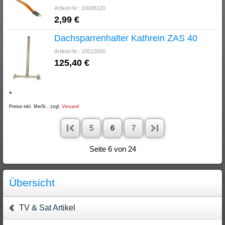
Artikel-Nr.: 10008120
2,99 €
Dachsparrenhalter Kathrein ZAS 40
Artikel-Nr.: 10012000
125,40 €
*
Preise inkl. MwSt., zzgl.
Versand
5
6
7
Seite 6 von 24
Übersicht
TV & Sat Artikel