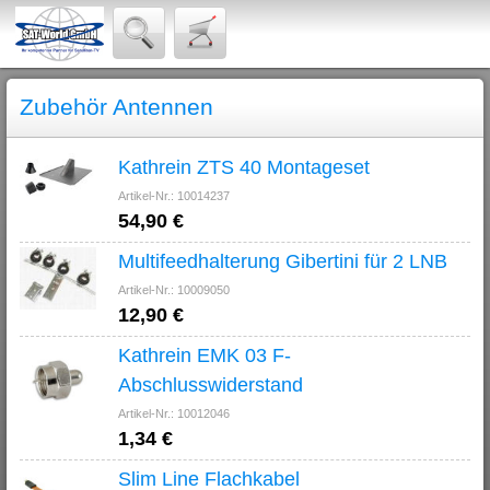
Zubehör Antennen
Kathrein ZTS 40 Montageset
Artikel-Nr.: 10014237
54,90 €
Multifeedhalterung Gibertini für 2 LNB
Artikel-Nr.: 10009050
12,90 €
Kathrein EMK 03 F-
Abschlusswiderstand
Artikel-Nr.: 10012046
1,34 €
Slim Line Flachkabel