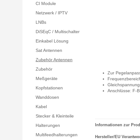
CI Module
Netzwerk / IPTV
LNBs
DiSEqC / Multischalter
Einkabel Lösung
Sat Antennen
Zubehör Antennen
Zubehör
Zur Pegelanpas
Meßgeräte
Frequenzbereic
Gleichspannung
Kopfstationen
Anschlüsse: F-B
Wanddosen
Kabel
Stecker & Kleinteile
Informationen zur Prod
Halterungen
Multifeedhalterungen
Hersteller/EU Verantwo