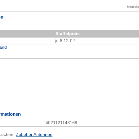
Möglich
en
Staffelpreis
je 8,12 € *
and
rmationen
4021121143168
hsuchen:
Zubehör Antennen