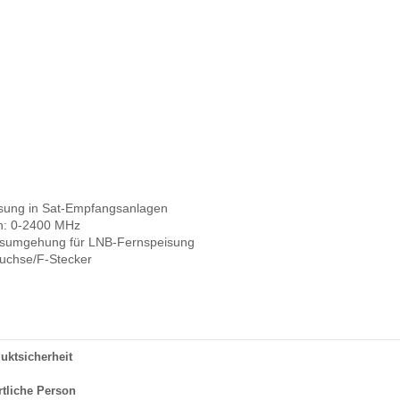
sung in Sat-Empfangsanlagen
h: 0-2400 MHz
sumgehung für LNB-Fernspeisung
uchse/F-Stecker
uktsicherheit
rtliche Person