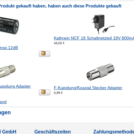
Produkt gekauft haben, haben auch diese Produkte gekauft
Kathrein NCF 18 Schaltnetzteil 18V 800m
-
44,02 €
rnsp.12dB
upplung Adapter
F-Kupplung/Koaxial Stecker Adapter
0,99 €
and
ngen
ld GmbH
Geschäftszeiten
Zahlungsmethod