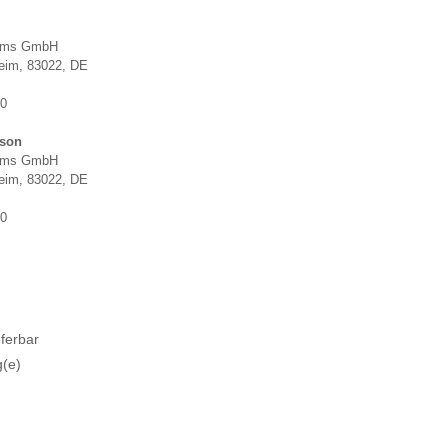
tems GmbH
heim, 83022, DE
00
rson
tems GmbH
heim, 83022, DE
00
eferbar
g(e)