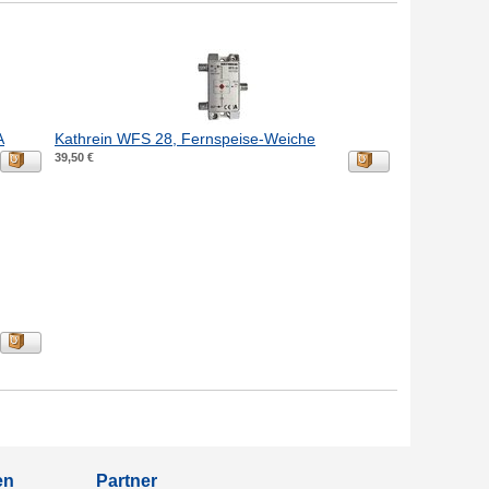
A
Kathrein WFS 28, Fernspeise-Weiche
39,50 €
en
Partner