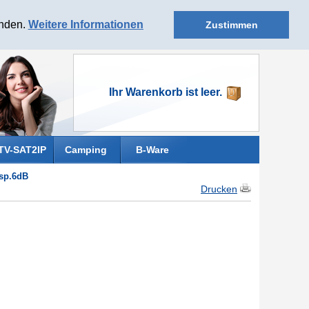
anden.
Weitere Informationen
Zustimmen
Ihr Warenkorb ist leer.
TV-SAT2IP
Camping
B-Ware
sp.6dB
Drucken