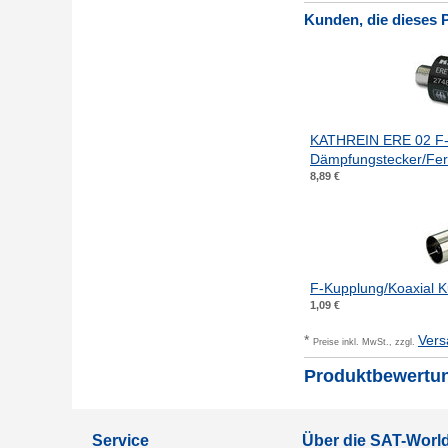
Kunden, die dieses 
KATHREIN ERE 02 F
Dämpfungstecker/Fe
8,89 €
F-Kupplung/Koaxial K
1,09 €
*
Vers
Preise inkl. MwSt., zzgl.
Produktbewertu
Service
Über die SAT-Wor