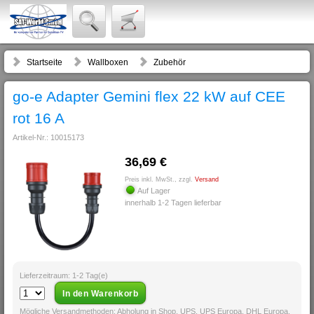
Startseite
Wallboxen
Zubehör
go-e Adapter Gemini flex 22 kW auf CEE
rot 16 A
Artikel-Nr.: 10015173
36,69 €
Preis inkl. MwSt., zzgl.
Versand
Auf Lager
innerhalb 1-2 Tagen lieferbar
Lieferzeitraum: 1-2 Tag(e)
Mögliche Versandmethoden: Abholung in Shop, UPS, UPS Europa, DHL Europa,