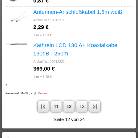
0,87 €
Antennen-Anschlußkabel 1,5m weiß
Artikel-Nr.: 10012277
2,29 €
1 m = 1,53 €
Kathrein LCD 130 A+ Koaxialkabel
130dB - 250m
Artikel-Nr.: 10012221
369,00 €
1 m = 1,48 €
*
Preise inkl. MwSt., zzgl.
Versand
11
12
13
Seite 12 von 24