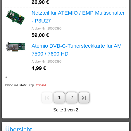
26,90 €
Netzteil für ATEMIO / EMP Multischalter
- P3U27
Artikel-Nr.: 10008396
59,00 €
Atemio DVB-C-Tunersteckkarte für AM
7500 / 7600 HD
Artikel-Nr.: 10008398
4,99 €
*
Preise inkl. MwSt., zzgl.
Versand
1
2
Seite 1 von 2
Übersicht