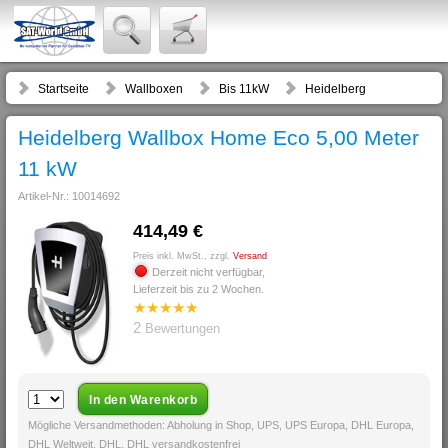
Startseite
Wallboxen
Bis 11kW
Heidelberg
Heidelberg Wallbox Home Eco 5,00 Meter
11 kW
Artikel-Nr.: 10014692
414,49 €
Preis inkl. MwSt., zzgl.
Versand
Derzeit nicht verfügbar,
Lieferzeit bis zu 2 Wochen.
★
★
★
★
★
2
Bewertungen
Mögliche Versandmethoden: Abholung in Shop, UPS, UPS Europa, DHL Europa,
DHL Weltweit, DHL, DHL versandkostenfrei