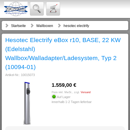
Startseite
Wallboxen
hesotec electrify
Hesotec Electrify eBox r10, BASE, 22 KW
(Edelstahl)
Wallbox/Walladapter/Ladesystem, Typ 2
(10094-01)
Artikel-Nr.: 10015073
1.559,00 €
Preis inkl. MwSt., zzgl.
Versand
Auf Lager
innerhalb 1-2 Tagen lieferbar