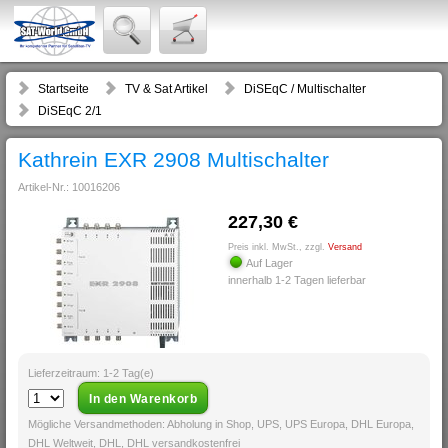
Startseite
TV & Sat Artikel
DiSEqC / Multischalter
DiSEqC 2/1
Kathrein EXR 2908 Multischalter
Artikel-Nr.: 10016206
227,30 €
Preis inkl. MwSt., zzgl.
Versand
Auf Lager
innerhalb 1-2 Tagen lieferbar
Lieferzeitraum: 1-2 Tag(e)
Mögliche Versandmethoden: Abholung in Shop, UPS, UPS Europa, DHL Europa,
DHL Weltweit, DHL, DHL versandkostenfrei