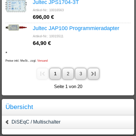
Jultec JPS1704-3T
Artikel-Nr.: 10016563
696,00 €
Jultec JAP100 Programmieradapter
Artikel-Nr.: 10015511
64,90 €
*
Preise inkl. MwSt., zzgl.
Versand
1
2
3
Seite 1 von 20
Übersicht
DiSEqC / Multischalter